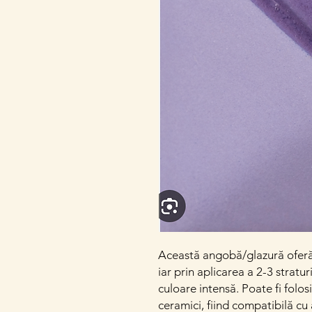
Această angobă/glazură oferă u
iar prin aplicarea a 2-3 stratu
culoare intensă. Poate fi folosi
ceramici, fiind compatibilă cu