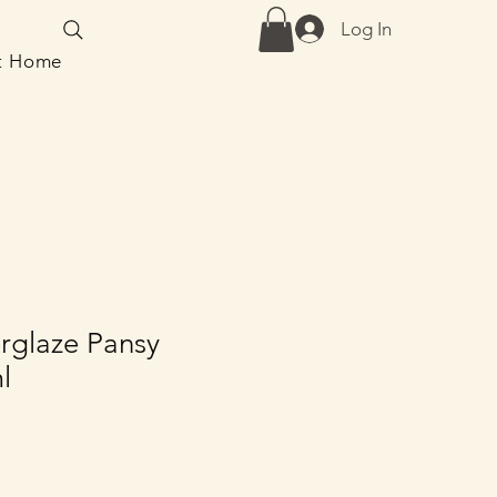
Log In
at Home
glaze Pansy
l