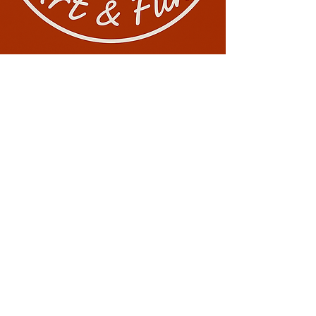
Conectează-te cu noi!
0729 883912
contact@davaart.ro
Ion Adam nr.11, Constanta RO
Politica de Confidentialitate
Termeni si conditii
Politica de retur