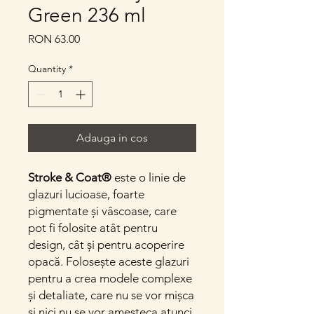
Green 236 ml
Price
RON 63.00
Quantity
*
Adauga in cos
Stroke & Coat®
este o linie de
glazuri lucioase, foarte
pigmentate și vâscoase, care
pot fi folosite atât pentru
design, cât și pentru acoperire
opacă. Folosește aceste glazuri
pentru a crea modele complexe
și detaliate, care nu se vor mișca
și nici nu se vor amesteca atunci