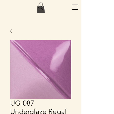
UG-087
Underglaze Regal