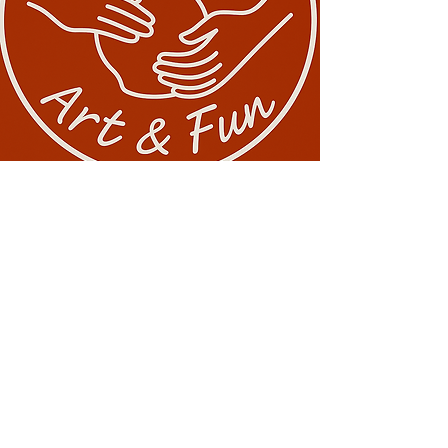
Conectează-te cu noi!
0729 883912
contact@davaart.ro
Ion Adam nr.11, Constanta RO
Politica de Confidentialitate
Termeni si conditii