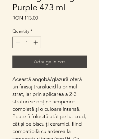
Purple 473 ml
Price
RON 113.00
Quantity
*
Adauga in cos
Această angobă/glazură oferă
un finisaj translucid la primul
strat, iar prin aplicarea a 2-3
straturi se obține acoperire
completă și o culoare intensă.
Poate fi folosită atât pe lut crud,
cât și pe biscuiți ceramici, fiind
compatibilă cu arderea la
temperaturi joase (con 06–05,