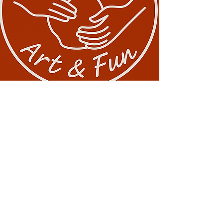
Conectează-te cu noi!
0729 883912
contact@davaart.ro
Ion Adam nr.11, Constanta RO
Politica de Confidentialitate
Termeni si conditii