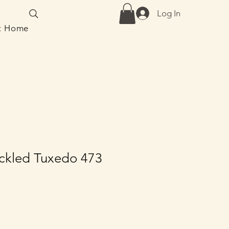
Log In
at Home
ckled Tuxedo 473