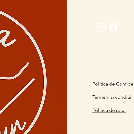
Conectează-
0729 883912
contact@davaart.ro
Ion Adam nr.11, Co
Politica de Confiden
Termeni si conditii
Politica de retur