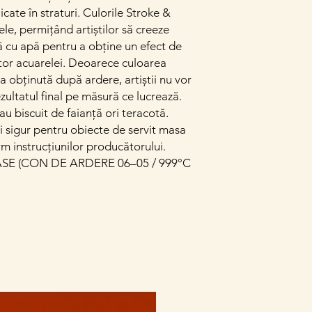
cate în straturi. Culorile Stroke &
le, permițând artiștilor să creeze
ă cu apă pentru a obține un efect de
tor acuarelei. Deoarece culoarea
a obținută după ardere, artiștii nu vor
rezultatul final pe măsură ce lucrează.
au biscuit de faianță ori teracotă.
și sigur pentru obiecte de servit masa
rm instrucțiunilor producătorului.
E (CON DE ARDERE 06–05 / 999°C