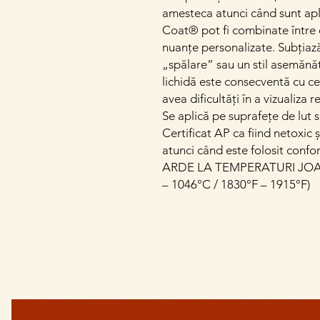
amesteca atunci când sunt apli
Coat® pot fi combinate între e
nuanțe personalizate. Subțiaz
„spălare” sau un stil asemănă
lichidă este consecventă cu ce
avea dificultăți în a vizualiza 
Se aplică pe suprafețe de lut s
Certificat AP ca fiind netoxic 
atunci când este folosit confo
ARDE LA TEMPERATURI JOAS
– 1046°C / 1830°F – 1915°F)