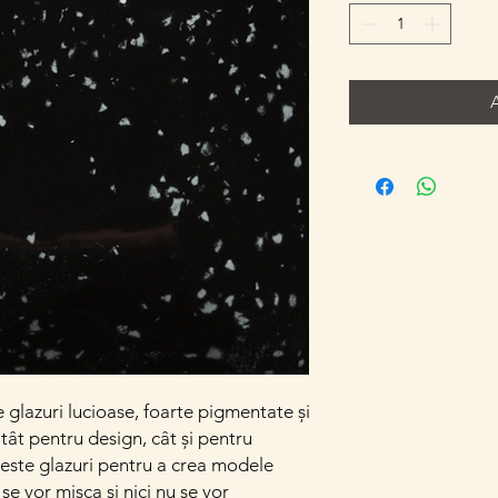
e glazuri lucioase, foarte pigmentate și
atât pentru design, cât și pentru
este glazuri pentru a crea modele
se vor mișca și nici nu se vor