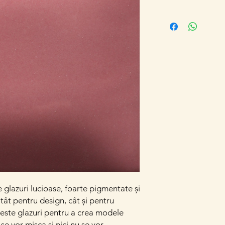
e glazuri lucioase, foarte pigmentate și
atât pentru design, cât și pentru
este glazuri pentru a crea modele
se vor mișca și nici nu se vor