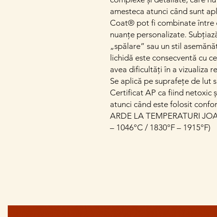
amesteca atunci când sunt apli
Coat® pot fi combinate între e
nuanțe personalizate. Subțiaz
„spălare” sau un stil asemănă
lichidă este consecventă cu ce
avea dificultăți în a vizualiza 
Se aplică pe suprafețe de lut s
Certificat AP ca fiind netoxic 
atunci când este folosit confo
ARDE LA TEMPERATURI JOAS
– 1046°C / 1830°F – 1915°F)