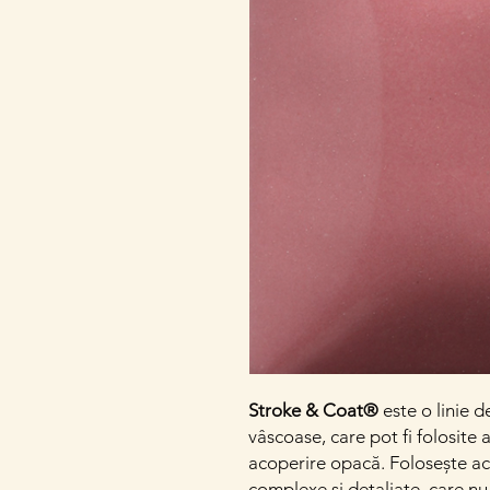
Stroke & Coat®
este o linie d
vâscoase, care pot fi folosite 
acoperire opacă. Folosește ac
complexe și detaliate, care nu 