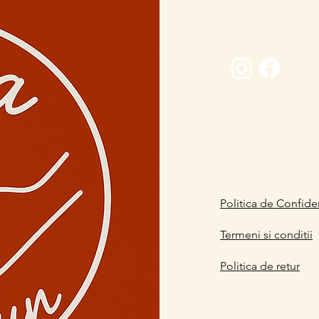
Conectează-
0729 883912
contact@davaart.ro
Ion Adam nr.11, Co
Politica de Confiden
Termeni si conditii
Politica de retur