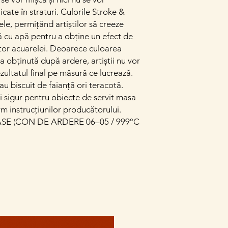
cate în straturi. Culorile Stroke &
le, permițând artiștilor să creeze
ă cu apă pentru a obține un efect de
tor acuarelei. Deoarece culoarea
a obținută după ardere, artiștii nu vor
rezultatul final pe măsură ce lucrează.
au biscuit de faianță ori teracotă.
și sigur pentru obiecte de servit masa
rm instrucțiunilor producătorului.
E (CON DE ARDERE 06–05 / 999°C