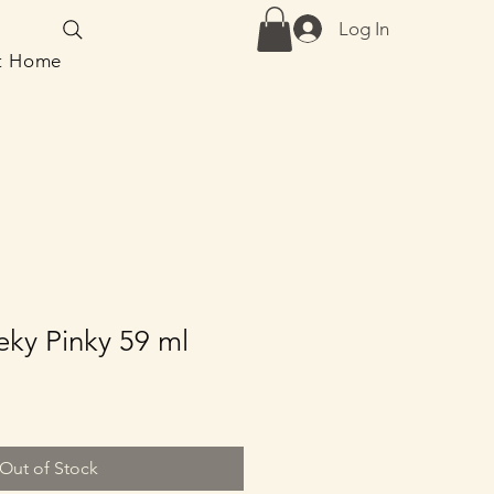
Log In
at Home
ky Pinky 59 ml
Out of Stock