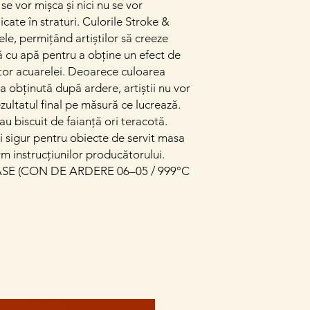
se vor mișca și nici nu se vor
cate în straturi. Culorile Stroke &
le, permițând artiștilor să creeze
ă cu apă pentru a obține un efect de
tor acuarelei. Deoarece culoarea
a obținută după ardere, artiștii nu vor
rezultatul final pe măsură ce lucrează.
au biscuit de faianță ori teracotă.
și sigur pentru obiecte de servit masa
rm instrucțiunilor producătorului.
E (CON DE ARDERE 06–05 / 999°C