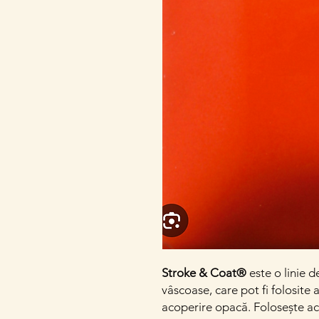
Stroke & Coat®
este o linie d
vâscoase, care pot fi folosite 
acoperire opacă. Folosește ac