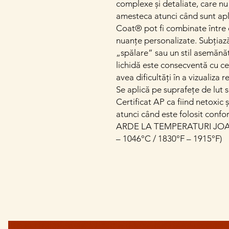
complexe și detaliate, care nu 
amesteca atunci când sunt apli
Coat® pot fi combinate între e
nuanțe personalizate. Subțiaz
„spălare” sau un stil asemănă
lichidă este consecventă cu ce
avea dificultăți în a vizualiza 
Se aplică pe suprafețe de lut s
Certificat AP ca fiind netoxic 
atunci când este folosit confo
ARDE LA TEMPERATURI JOAS
– 1046°C / 1830°F – 1915°F)