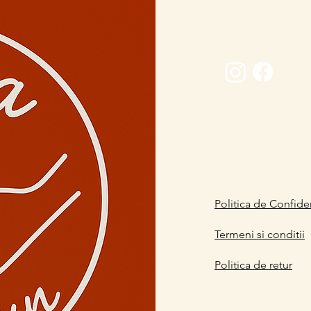
Conectează-
0729 883912
contact@davaart.ro
Ion Adam nr.11, Co
Politica de Confiden
Termeni si conditii
Politica de retur