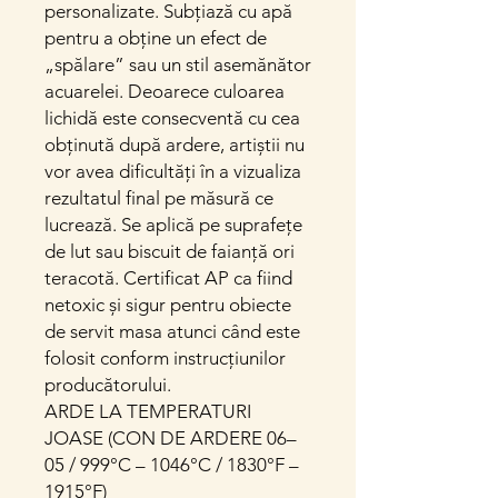
personalizate. Subțiază cu apă
pentru a obține un efect de
„spălare” sau un stil asemănător
acuarelei. Deoarece culoarea
lichidă este consecventă cu cea
obținută după ardere, artiștii nu
vor avea dificultăți în a vizualiza
rezultatul final pe măsură ce
lucrează. Se aplică pe suprafețe
de lut sau biscuit de faianță ori
teracotă. Certificat AP ca fiind
netoxic și sigur pentru obiecte
de servit masa atunci când este
folosit conform instrucțiunilor
producătorului.
ARDE LA TEMPERATURI
JOASE (CON DE ARDERE 06–
05 / 999°C – 1046°C / 1830°F –
1915°F)