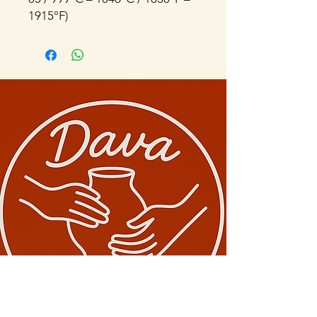
1915°F)