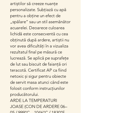
artiștilor să creeze nuanțe
personalizate. Subțiază cu apă
pentru a obține un efect de
„spălare” sau un stil asemănător
acuarelei. Deoarece culoarea
lichidă este consecventă cu cea
obținută după ardere, artiștii nu
vor avea dificultăți în a vizualiza
rezultatul final pe măsură ce
lucrează. Se aplică pe suprafețe
de lut sau biscuit de faianță ori
teracotă. Certificat AP ca fiind
netoxic și sigur pentru obiecte
de servit masa atunci când este
folosit conform instrucțiunilor
producătorului.
ARDE LA TEMPERATURI
JOASE (CON DE ARDERE 06–
05 / 999°C – 1046°C / 1830°F –