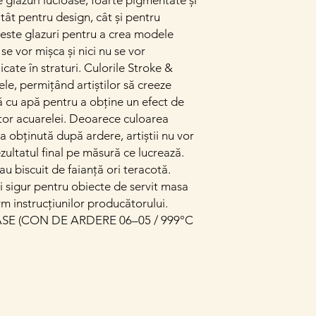
e glazuri lucioase, foarte pigmentate și
atât pentru design, cât și pentru
este glazuri pentru a crea modele
se vor mișca și nici nu se vor
cate în straturi. Culorile Stroke &
le, permițând artiștilor să creeze
ă cu apă pentru a obține un efect de
tor acuarelei. Deoarece culoarea
a obținută după ardere, artiștii nu vor
rezultatul final pe măsură ce lucrează.
au biscuit de faianță ori teracotă.
și sigur pentru obiecte de servit masa
rm instrucțiunilor producătorului.
E (CON DE ARDERE 06–05 / 999°C