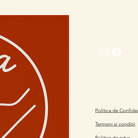
Conectează-
0729 883912
contact@davaart.ro
Ion Adam nr.11, Co
Politica de Confiden
Termeni si conditii
Politica de retur