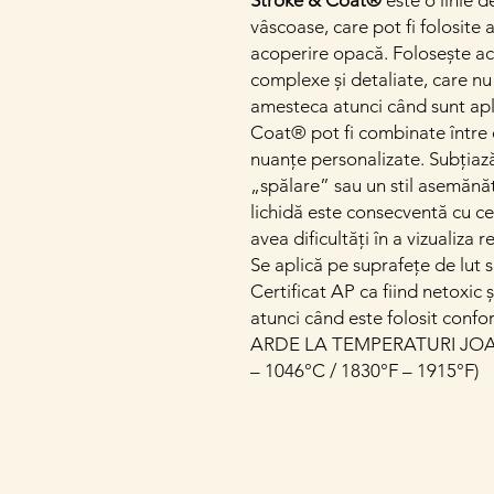
Stroke & Coat®
este o linie d
vâscoase, care pot fi folosite 
acoperire opacă. Folosește ac
complexe și detaliate, care nu 
amesteca atunci când sunt apli
Coat® pot fi combinate între e
nuanțe personalizate. Subțiaz
„spălare” sau un stil asemănă
lichidă este consecventă cu ce
avea dificultăți în a vizualiza 
Se aplică pe suprafețe de lut s
Certificat AP ca fiind netoxic 
atunci când este folosit confo
ARDE LA TEMPERATURI JOAS
– 1046°C / 1830°F – 1915°F)