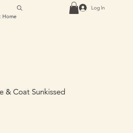
Log In
at Home
e & Coat Sunkissed