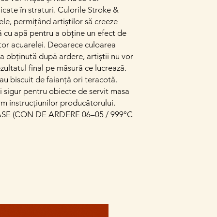
cate în straturi. Culorile Stroke &
le, permițând artiștilor să creeze
ă cu apă pentru a obține un efect de
tor acuarelei. Deoarece culoarea
a obținută după ardere, artiștii nu vor
rezultatul final pe măsură ce lucrează.
au biscuit de faianță ori teracotă.
și sigur pentru obiecte de servit masa
rm instrucțiunilor producătorului.
E (CON DE ARDERE 06–05 / 999°C