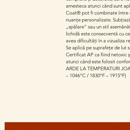
amesteca atunci când sunt apli
Coat® pot fi combinate între e
nuanțe personalizate. Subțiaz
„spălare” sau un stil asemănă
lichidă este consecventă cu ce
avea dificultăți în a vizualiza 
Se aplică pe suprafețe de lut s
Certificat AP ca fiind netoxic 
atunci când este folosit confo
ARDE LA TEMPERATURI JOAS
– 1046°C / 1830°F – 1915°F)