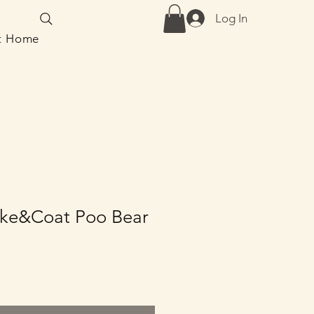
Log In
at Home
ke&Coat Poo Bear