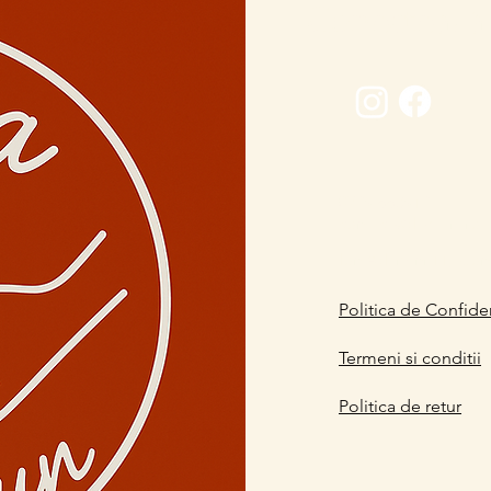
Conectează-
0729 883912
contact@davaart.ro
Ion Adam nr.11, Co
Politica de Confiden
Termeni si conditii
Politica de retur