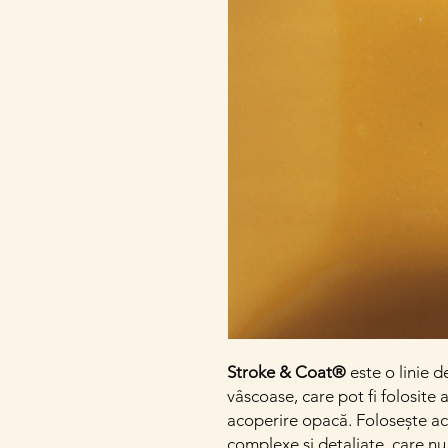
Stroke & Coat®
este o linie d
vâscoase, care pot fi folosite 
acoperire opacă. Folosește ac
complexe și detaliate, care nu 