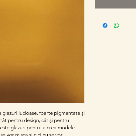
e glazuri lucioase, foarte pigmentate și
atât pentru design, cât și pentru
este glazuri pentru a crea modele
se vor mișca și nici nu se vor