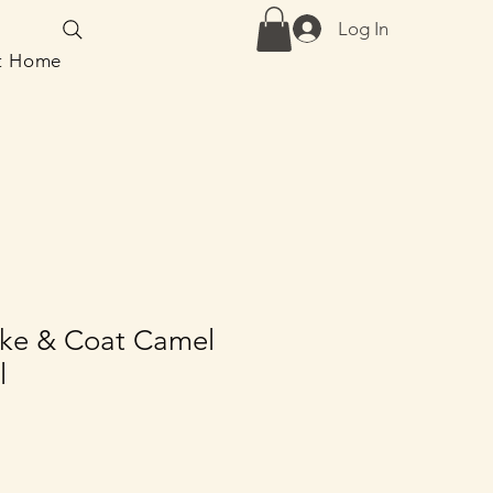
Log In
at Home
ke & Coat Camel
l