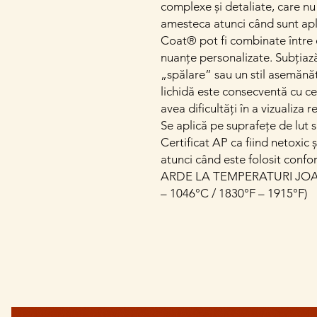
complexe și detaliate, care nu 
amesteca atunci când sunt apli
Coat® pot fi combinate între e
nuanțe personalizate. Subțiaz
„spălare” sau un stil asemănă
lichidă este consecventă cu ce
avea dificultăți în a vizualiza 
Se aplică pe suprafețe de lut s
Certificat AP ca fiind netoxic 
atunci când este folosit confo
ARDE LA TEMPERATURI JOAS
– 1046°C / 1830°F – 1915°F)