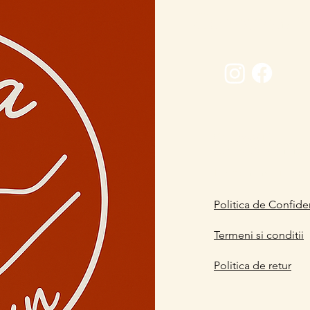
Conectează-
0729 883912
contact@davaart.ro
Ion Adam nr.11, Co
Politica de Confiden
Termeni si conditii
Politica de retur