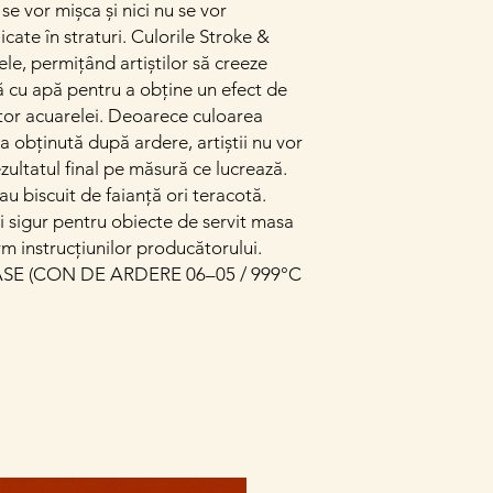
se vor mișca și nici nu se vor
cate în straturi. Culorile Stroke &
le, permițând artiștilor să creeze
ă cu apă pentru a obține un efect de
tor acuarelei. Deoarece culoarea
a obținută după ardere, artiștii nu vor
rezultatul final pe măsură ce lucrează.
au biscuit de faianță ori teracotă.
și sigur pentru obiecte de servit masa
rm instrucțiunilor producătorului.
E (CON DE ARDERE 06–05 / 999°C