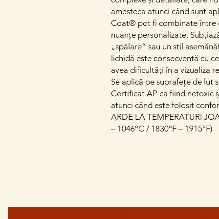
amesteca atunci când sunt apli
Coat® pot fi combinate între e
nuanțe personalizate. Subțiaz
„spălare” sau un stil asemănă
lichidă este consecventă cu ce
avea dificultăți în a vizualiza 
Se aplică pe suprafețe de lut s
Certificat AP ca fiind netoxic 
atunci când este folosit confo
ARDE LA TEMPERATURI JOAS
– 1046°C / 1830°F – 1915°F)