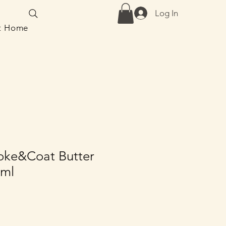
Log In
at Home
oke&Coat Butter
 ml