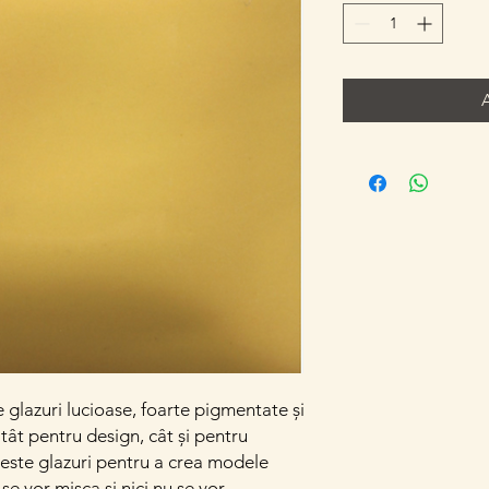
e glazuri lucioase, foarte pigmentate și
atât pentru design, cât și pentru
este glazuri pentru a crea modele
se vor mișca și nici nu se vor