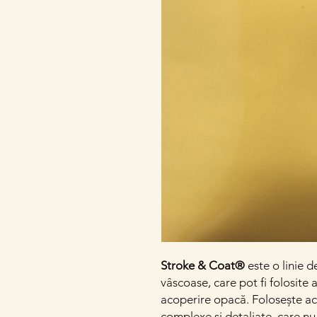
Stroke & Coat®
este o linie d
vâscoase, care pot fi folosite 
acoperire opacă. Folosește ac
complexe și detaliate, care nu 