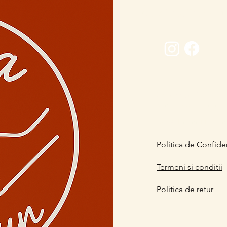
Conectează-
0729 883912
contact@davaart.ro
Ion Adam nr.11, Co
Politica de Confiden
Termeni si conditii
Politica de retur