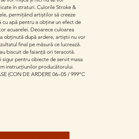
cate în straturi. Culorile Stroke &
le, permițând artiștilor să creeze
ă cu apă pentru a obține un efect de
tor acuarelei. Deoarece culoarea
a obținută după ardere, artiștii nu vor
rezultatul final pe măsură ce lucrează.
au biscuit de faianță ori teracotă.
și sigur pentru obiecte de servit masa
rm instrucțiunilor producătorului.
E (CON DE ARDERE 06–05 / 999°C