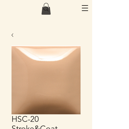
HSC-20
Stroke&Coat