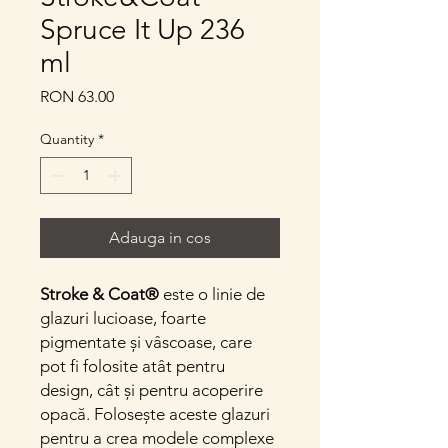
Spruce It Up 236
ml
Price
RON 63.00
Quantity
*
Adauga in cos
Stroke & Coat®
este o linie de
glazuri lucioase, foarte
pigmentate și vâscoase, care
pot fi folosite atât pentru
design, cât și pentru acoperire
opacă. Folosește aceste glazuri
pentru a crea modele complexe