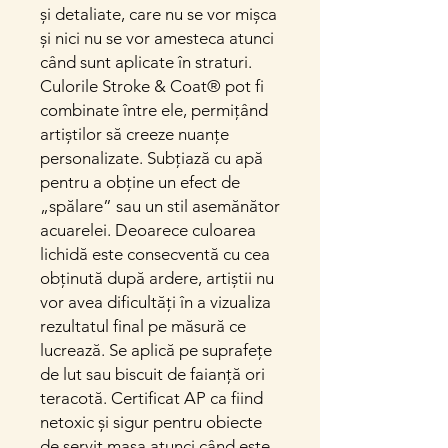
și detaliate, care nu se vor mișca
și nici nu se vor amesteca atunci
când sunt aplicate în straturi.
Culorile Stroke & Coat® pot fi
combinate între ele, permițând
artiștilor să creeze nuanțe
personalizate. Subțiază cu apă
pentru a obține un efect de
„spălare” sau un stil asemănător
acuarelei. Deoarece culoarea
lichidă este consecventă cu cea
obținută după ardere, artiștii nu
vor avea dificultăți în a vizualiza
rezultatul final pe măsură ce
lucrează. Se aplică pe suprafețe
de lut sau biscuit de faianță ori
teracotă. Certificat AP ca fiind
netoxic și sigur pentru obiecte
de servit masa atunci când este