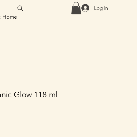
Log In
at Home
anic Glow 118 ml