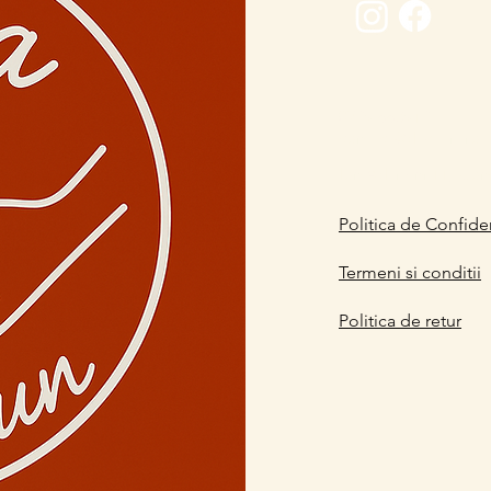
0729 883912
contact@davaart.ro
Ion Adam nr.11, Co
Politica de Confiden
Termeni si conditii
Politica de retur