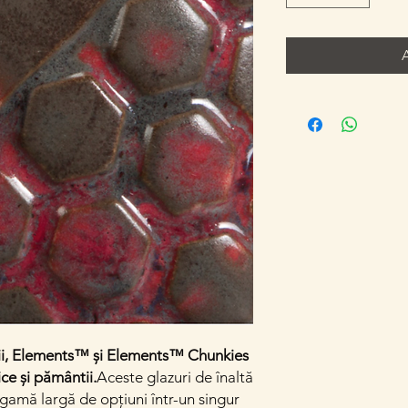
rii, Elements™ și Elements™ Chunkies
e și pământii.
Aceste glazuri de înaltă
 gamă largă de opțiuni într-un singur