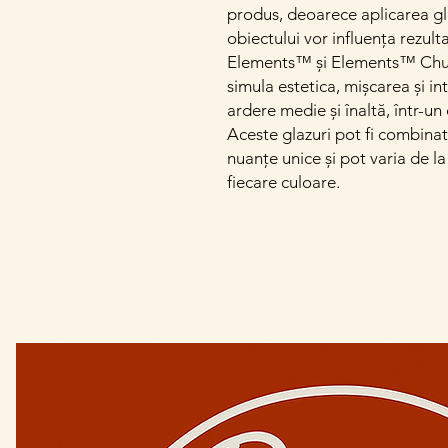
produs, deoarece aplicarea gl
obiectului vor influența rezultat
Elements™ și Elements™ Chun
simula estetica, mișcarea și int
ardere medie și înaltă, într-u
Aceste glazuri pot fi combinate
nuanțe unice și pot varia de la 
fiecare culoare.