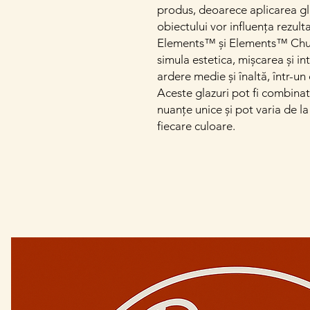
produs, deoarece aplicarea gl
obiectului vor influența rezultat
Elements™ și Elements™ Chun
simula estetica, mișcarea și int
ardere medie și înaltă, într-u
Aceste glazuri pot fi combinate
nuanțe unice și pot varia de la 
fiecare culoare.