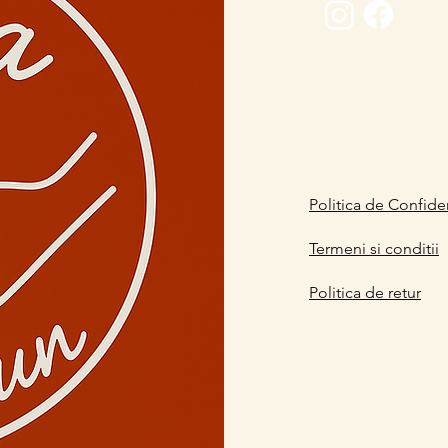
0729 883912
contact@davaart.ro
Ion Adam nr.11, Co
Politica de Confiden
Termeni si conditii
Politica de retur