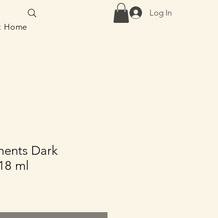
Log In
at Home
ments Dark
18 ml