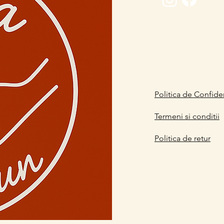
0729 883912
contact@davaart.ro
Ion Adam nr.11, Co
Politica de Confiden
Termeni si conditii
Politica de retur