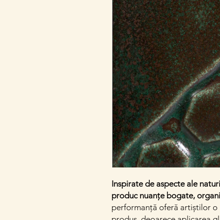
Inspirate de aspecte ale natu
produc nuanțe bogate, organic
performanță oferă artiștilor o
produs, deoarece aplicarea gl