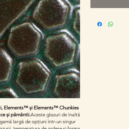
rii, Elements™ și Elements™ Chunkies
e și pământii.
Aceste glazuri de înaltă
 gamă largă de opțiuni într-un singur
azurii, temperatura de ardere și forma