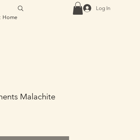
Log In
at Home
ments Malachite