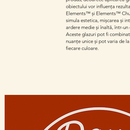
obiectului vor influența rezultat
Elements™ și Elements™ Chun
simula estetica, mișcarea și int
ardere medie și înaltă, într-u
Aceste glazuri pot fi combinate
nuanțe unice și pot varia de la 
fiecare culoare.