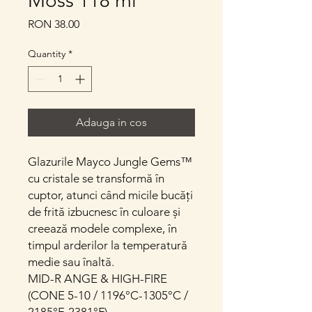
Moss 118 ml
Price
RON 38.00
Quantity
*
Adauga in cos
Glazurile Mayco Jungle Gems™
cu cristale se transformă în
cuptor, atunci când micile bucăți
de frită izbucnesc în culoare și
creează modele complexe, în
timpul arderilor la temperatură
medie sau înaltă.
MID-R ANGE & HIGH-FIRE
(CONE 5-10 / 1196°C-1305°C /