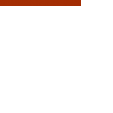
Conectează-te cu noi!
0729 883912
contact@davaart.ro
Ion Adam nr.11, Constanta RO
Politica de Confidentialitate
Termeni si conditii
Politica de retur