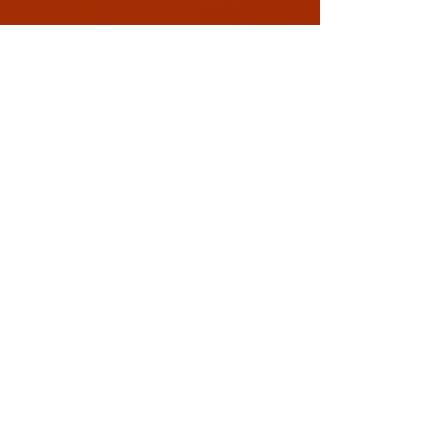
Conectează-te cu noi!
0729 883912
contact@davaart.ro
Ion Adam nr.11, Constanta RO
Politica de Confidentialitate
Termeni si conditii
Politica de retur