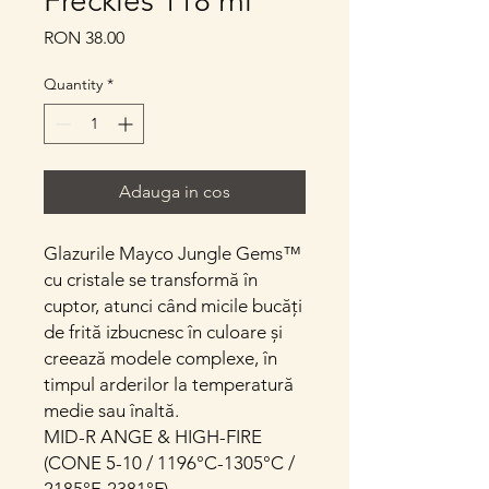
Freckles 118 ml
Price
RON 38.00
Quantity
*
Adauga in cos
Glazurile Mayco Jungle Gems™
cu cristale se transformă în
cuptor, atunci când micile bucăți
de frită izbucnesc în culoare și
creează modele complexe, în
timpul arderilor la temperatură
medie sau înaltă.
MID-R ANGE & HIGH-FIRE
(CONE 5-10 / 1196°C-1305°C /