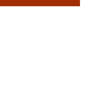
Conectează-te cu noi!
0729 883912
contact@davaart.ro
Ion Adam nr.11, Constanta RO
Politica de Confidentialitate
Termeni si conditii
Politica de retur