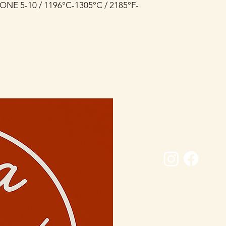
NE 5-10 / 1196°C-1305°C / 2185°F-
Conectează-
0729 883912
contact@davaart.ro