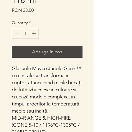
118 ml
Price
RON 38.00
Quantity
*
Adauga in cos
Glazurile Mayco Jungle Gems™
cu cristale se transformă în
cuptor, atunci când micile bucăți
de frită izbucnesc în culoare și
creează modele complexe, în
timpul arderilor la temperatură
medie sau înaltă.
MID-R ANGE & HIGH-FIRE
(CONE 5-10 / 1196°C-1305°C /