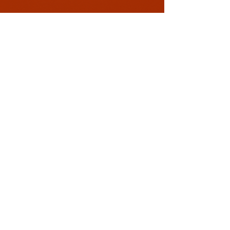
Conectează-te cu noi!
0729 883912
contact@davaart.ro
Ion Adam nr.11, Constanta RO
Politica de Confidentialitate
Termeni si conditii
Politica de retur