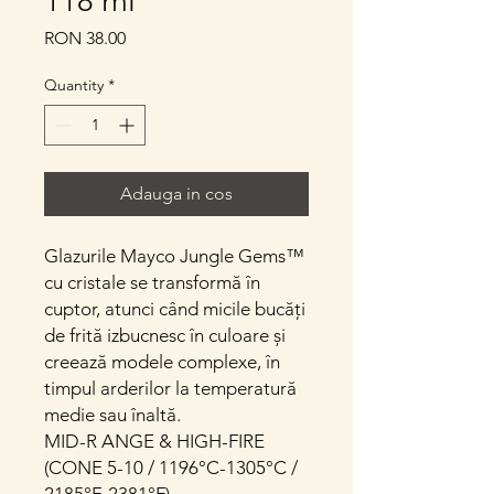
118 ml
Price
RON 38.00
Quantity
*
Adauga in cos
Glazurile Mayco Jungle Gems™
cu cristale se transformă în
cuptor, atunci când micile bucăți
de frită izbucnesc în culoare și
creează modele complexe, în
timpul arderilor la temperatură
medie sau înaltă.
MID-R ANGE & HIGH-FIRE
(CONE 5-10 / 1196°C-1305°C /