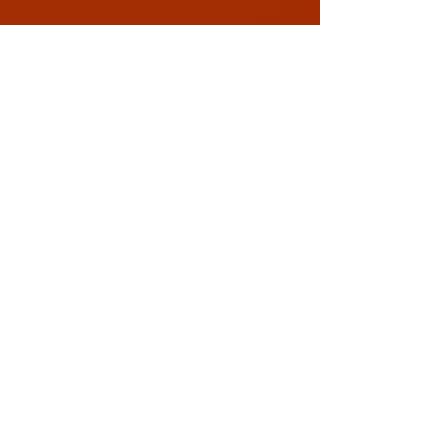
Conectează-te cu noi!
0729 883912
contact@davaart.ro
Ion Adam nr.11, Constanta RO
Politica de Confidentialitate
Termeni si conditii
Politica de retur