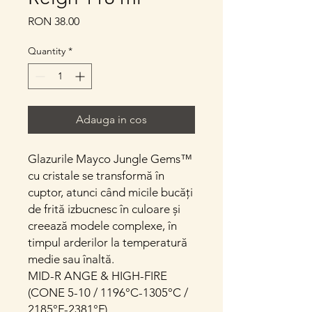
Price
RON 38.00
Quantity
*
Adauga in cos
Glazurile Mayco Jungle Gems™
cu cristale se transformă în
cuptor, atunci când micile bucăți
de frită izbucnesc în culoare și
creează modele complexe, în
timpul arderilor la temperatură
medie sau înaltă.
MID-R ANGE & HIGH-FIRE
(CONE 5-10 / 1196°C-1305°C /
2185°F-2381°F)