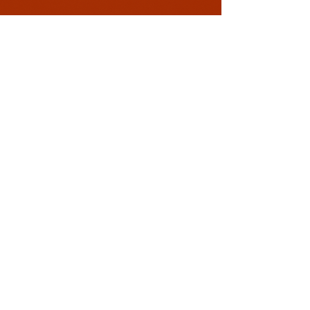
Conectează-te cu noi!
0729 883912
contact@davaart.ro
Ion Adam nr.11, Constanta RO
Politica de Confidentialitate
Termeni si conditii
Politica de retur